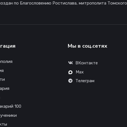
создан по Благословению Ростислава, митрополита Томского
гация
Мы в соц.сетях
полия
ВКонтакте
ия
Max
ти
Телеграм
ария
ы
акарий 100
ученики
кты