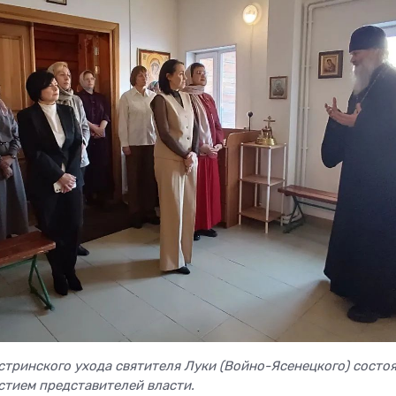
естринского ухода святителя Луки (Войно-Ясенецкого) состо
астием представителей власти.