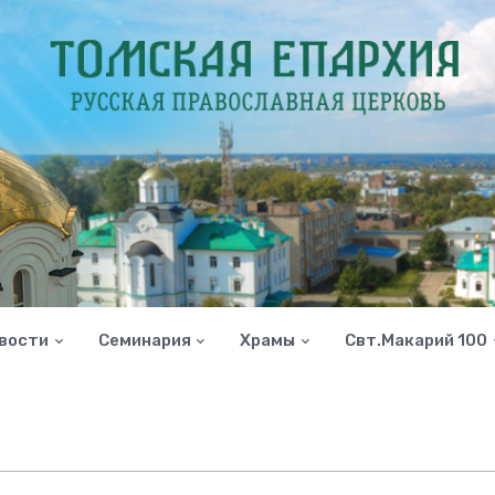
вости
Семинария
Храмы
Свт.Макарий 100