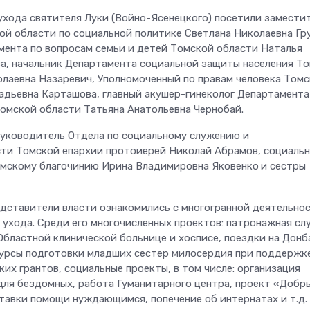
ухода святителя Луки (Войно-Ясенецкого) посетили замести
ой области по социальной политике Светлана Николаевна Гр
мента по вопросам семьи и детей Томской области Наталья
а, начальник Департамента социальной защиты населения Т
олаевна Назаревич, Уполномоченный по правам человека Том
надьевна Карташова, главный акушер-гинеколог Департамента
омской области Татьяна Анатольевна Чернобай.
руководитель Отдела по социальному служению и
ти Томской епархии протоиерей Николай Абрамов, социаль
омскому благочинию Ирина Владимировна Яковенко
и сестры
едставители власти ознакомились с многогранной деятельно
 ухода. Среди его многочисленных проектов: патронажная сл
Областной клинической больнице и хосписе, поездки на Донб
урсы подготовки младших сестер милосердия при поддержк
их грантов, социальные проекты, в том числе: организация
для бездомных, работа Гуманитарного центра, проект «Добр
тавки помощи нуждающимся, попечение об интернатах и т.д.