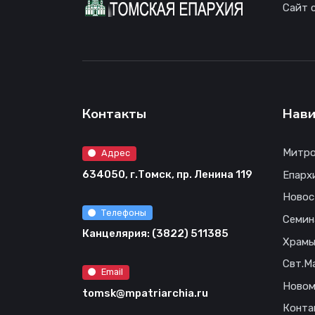
Сайт 
Контакты
Нави
Митро
Адрес
634050, г.Томск, пр. Ленина 119
Епарх
Новос
Телефоны
Семин
Канцелярия: (3822) 511385
Храм
Свт.М
Email
Новом
tomsk@mpatriarchia.ru
Конта