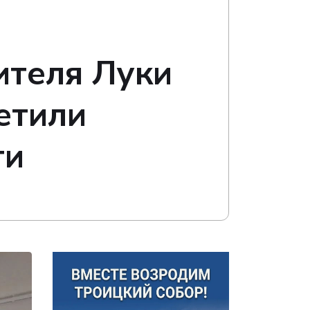
ителя Луки
етили
ти