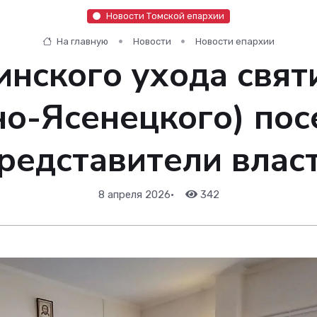
Новости Томской епархии
На главную
Новости
Новости епархии
инского ухода свят
но-Ясенецкого) пос
редставители влас
8 апреля 2026
•
342