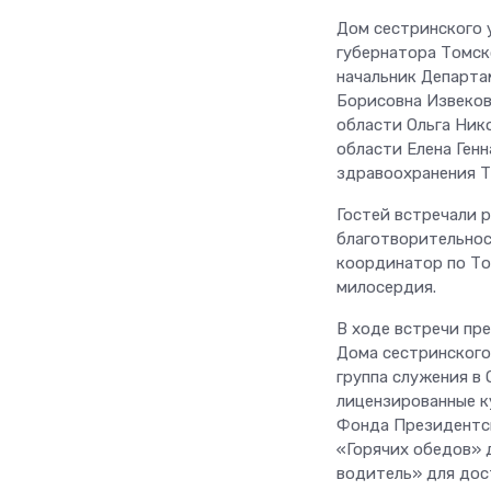
Дом сестринского 
губернатора Томск
начальник Департа
Борисовна Извеков
области Ольга Ник
области Елена Ген
здравоохранения Т
Гостей встречали 
благотворительнос
координатор по Т
милосердия.
В ходе встречи пр
Дома сестринского
группа служения в 
лицензированные к
Фонда Президентск
«Горячих обедов» 
водитель» для дос