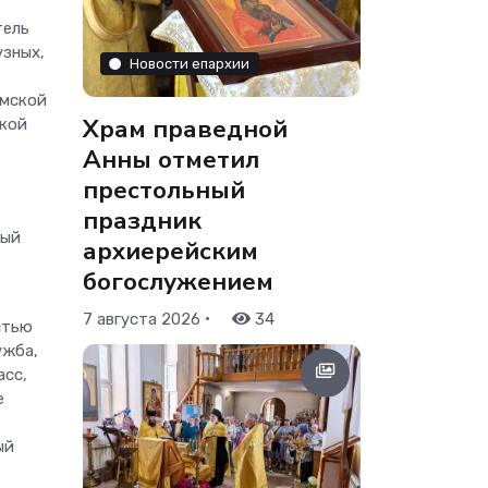
тель
узных,
Новости епархии
омской
Храм праведной
ской
Анны отметил
престольный
праздник
ный
архиерейским
богослужением
•
7 августа 2026
34
стью
ужба,
асс,
е
ый