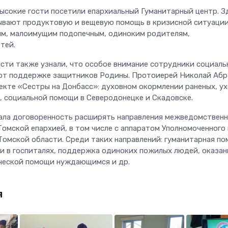
высокие гости посетили епархиальный Гуманитарный центр. З
ывают продуктовую и вещевую помощь в кризисной ситуаци
м, малоимущим подопечным, одиноким родителям,
тей.
сти также узнали, что особое внимание сотрудники социаль
ют поддержке защитников Родины. Протоиерей Николай Аб
оекте «Сестры на Донбасс»: духовном окормлении раненых, ух
, социальной помощи в Северодонецке и Скадовске.
ала договоренность расширять направления межведомственн
Томской епархией, в том числе с аппаратом Уполномоченного
 Томской области. Среди таких направлений: гуманитарная п
 и в госпиталях, поддержка одиноких пожилых людей, оказан
ческой помощи нуждающимся и др.
я