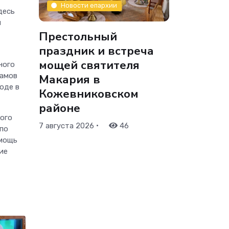
Новости епархии
десь
и
Престольный
праздник и встреча
мощей святителя
ного
рамов
Макария в
оде в
Кожевниковском
районе
ого
•
7 августа 2026
46
 по
омощь
ие