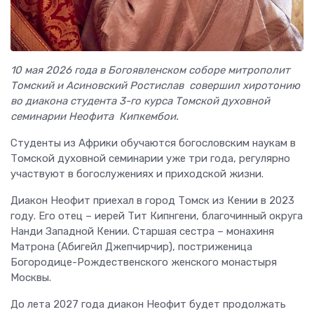
10 мая 2026 года в Богоявленском соборе митрополит
Томский и Асиновский Ростислав совершил хиротонию
во диакона студента 3-го курса Томской духовной
семинарии Неофита Кипкембои.
Студенты из Африки обучаются богословским наукам в
Томской духовной семинарии уже три года, регулярно
участвуют в богослужениях и приходской жизни.
Диакон Неофит приехал в город Томск из Кении в 2023
году. Его отец – иерей Тит Кипнгени, благочинный округа
Нанди Западной Кении. Старшая сестра – монахиня
Матрона (Абигейл Джепчирчир), постриженица
Богородице-Рождественского женского монастыря
Москвы.
До лета 2027 года диакон Неофит будет продолжать