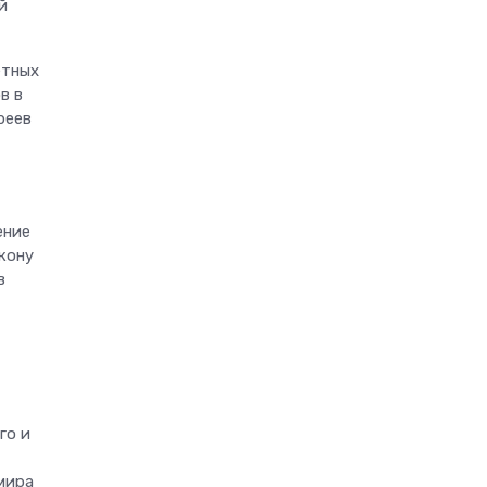
й
етных
в в
реев
ение
кону
в
го и
мира