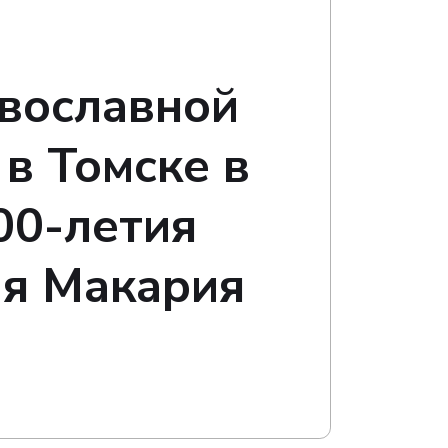
авославной
в Томске в
00-летия
ля Макария