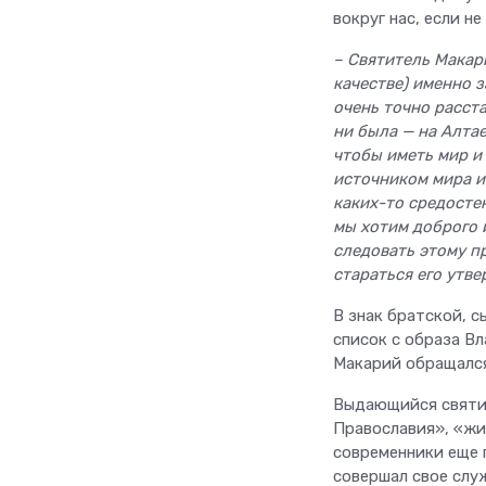
вокруг нас, если не
– Святитель Макар
качестве) именно з
очень точно расста
ни была — на Алтае
чтобы иметь мир и 
источником мира и 
каких-то средосте
мы хотим доброго 
следовать этому п
стараться его утв
В знак братской, 
список с образа В
Макарий обращался
Выдающийся святит
Православия», «жи
современники еще 
совершал свое служ