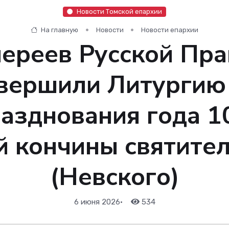
Новости Томской епархии
На главную
Новости
Новости епархии
ереев Русской Пр
вершили Литургию 
разднования года 1
 кончины святите
(Невского)
6 июня 2026
•
534