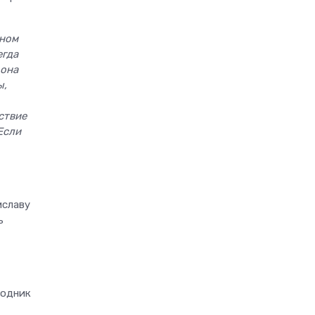
зном
егда
 она
ы,
ствие
Если
иславу
ь
годник