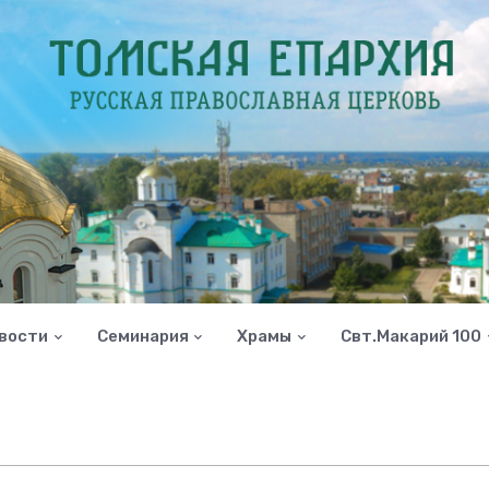
вости
Семинария
Храмы
Свт.Макарий 100