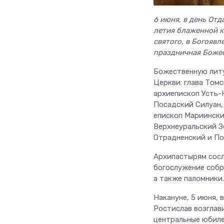
6 июня, в день Отд
летия блаженной к
святого, в Богояв
праздничная Божес
Божественную литу
Церкви: глава Том
архиепископ Усть-
Посадский Силуан,
епископ Мариински
Верхнеуральский З
Отрадненский и По
Архипастырям сосл
богослужение собр
а также паломники.
Накануне, 5 июня,
Ростислав возглав
центральные юбиле