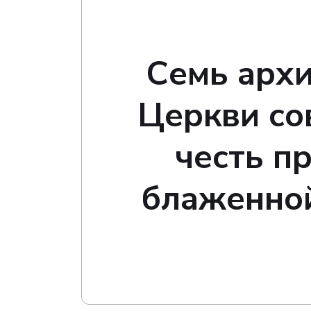
Семь архи
Церкви со
честь п
блаженной