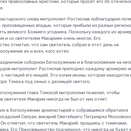
всех православных христиан, которые просят его об отеческо
е.
пастырского слова митрополит Ростислав поблагодарил поч
— преосвященных владык, которые прибыли из разных регионо
ить великого Божиего угодника. Поскольку каждого из архие
м и со святителем Макарием очень многое, Его
тво отметил, что сам святитель собрал в этот день на
служение их и всех, кого хотел.
раздничном соборном богослужении и в благословение на нес
удов митрополит Ростислав преподнес каждому архиерею и
с частицей его мощей. Это копия иконы, которая находится 
оре Томска под сенью с десницей святого.
огослужения глава Томской митрополии пожелал, чтобы
в святителя Макария никогда не был от них отнят.
их в богослужении архипастырей к собравшимся обратился
осадский Силуан, викарий Святейшего Патриарха Московско
 Он отметил, что святитель Макарий, прощаясь с томичами,
ира. Его Преосвященство подчеркнул, что никогда не будет 