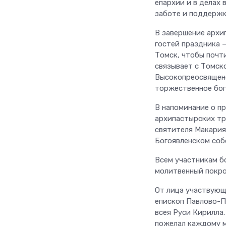
епархии и в делах 
заботе и поддержк
В завершение архи
гостей праздника 
Томск, чтобы почт
связывает с Томско
Высокопреосвященс
торжественное бого
В напоминание о п
архипастырских тр
святителя Макария 
Богоявленском соб
Всем участникам б
молитвенный покро
От лица участвующ
епископ Павлово-П
всея Руси Кирилла.
пожелал каждому м