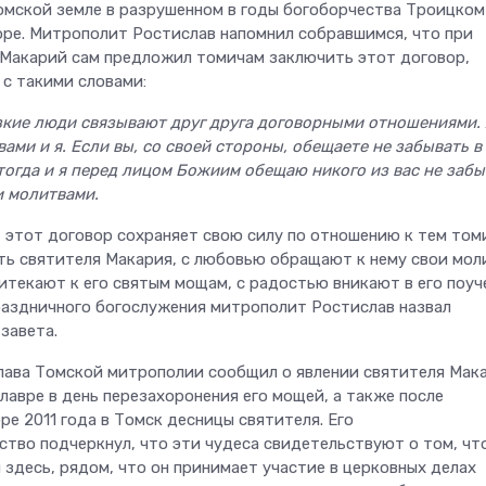
омской земле в разрушенном в годы богоборчества Троицком
ре. Митрополит Ростислав напомнил собравшимся, что при
Макарий сам предложил томичам заключить этот договор,
 с такими словами:
зкие люди связывают друг друга договорными отношениями.
вами и я. Если вы, со своей стороны, обещаете не забывать в
тогда и я перед лицом Божиим обещаю никого из вас не забы
и молитвами.
, этот договор сохраняет свою силу по отношению к тем том
ть святителя Макария, с любовью обращают к нему свои мол
итекают к его святым мощам, с радостью вникают в его поуч
раздничного богослужения митрополит Ростислав назвал
завета.
лава Томской митрополии сообщил о явлении святителя Мака
лавре в день перезахоронения его мощей, а также после
ре 2011 года в Томск десницы святителя. Его
тво подчеркнул, что эти чудеса свидетельствуют о том, чт
 здесь, рядом, что он принимает участие в церковных делах