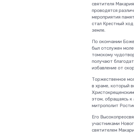
святителя Макария
проводятся различ
мероприятия памят
стал Крестный ход
земле.
По окончании Боже
был отслужен моле
томскому чудотвор
получают благодат
избавление от ско
Торжественное мол
в храме, который 
Христокрещенским,
этом, обращаясь к
митрополит Ростис
Его Высокопреосвя
участниками Нового
святителем Макари