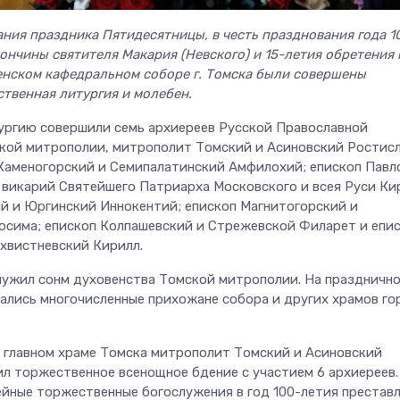
ания праздника Пятидесятницы, в честь празднования года 1
ончины святителя Макария (Невского)
и 15-летия обретения
ленском кафедральном соборе г. Томска были совершены
твенная литургия и молебен.
ргию совершили семь архиереев Русской Православной
ской митрополии, митрополит Томский и Асиновский Ростисл
Каменогорский и Семипалатинский Амфилохий; епископ Павл
 викарий Святейшего Патриарха Московского и всея Руси Ки
й и Юргинский Иннокентий; епископ Магнитогорский и
осима; епископ Колпашевский и Стрежевской Филарет и епи
хвистневский Кирилл.
ужил сонм духовенства Томской митрополии. На праздничн
ались многочисленные прихожане собора и других храмов го
 в главном храме Томска митрополит Томский и Асиновский
ил торжественное всенощное бдение с участием 6 архиереев.
йные торжественные богослужения в год 100-летия престав