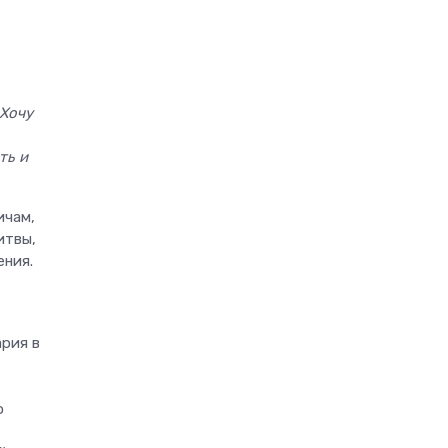
 Хочу
ть и
ичам,
итвы,
ения.
рия в
о