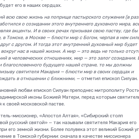
 будет его в наших сердцах.
ий всю свою жизнь на поприще пастырского служения (в ра
аботился о созидании этого внутреннего духовного мира, вс
вляя акценты. И в своих речах призывая свою паству, где бы
, в Томске, в Москве — блюсти мир с Богом, черпая в нем сил
друг с другом. И тогда этот внутренний духовный мир будет
вокруг нас в нашей жизни. А мир — это ведь не только отсут
ний в человеческих отношениях, мир — это залог созидания. 
и благословенного будущего нашей стране, то мы должны
ризыву святителя Макария — блюсти мир в своих сердцах и
ерждать в отношении с ближними
, — отметил епископ Силуан.
сыновней любви епископ Силуан преподнес митрополиту Рост
ладимирской иконы Божией Матери, перед которым святител
 к своей московской пастве.
ель-миссионер, «Апостол Алтая», «Сибирский столп
вой русский святой» — так называли святителя Макария его
при его земной жизни. Более полувека этот великий Божий у
ение в Томской губернии: сначала в качестве миссионера