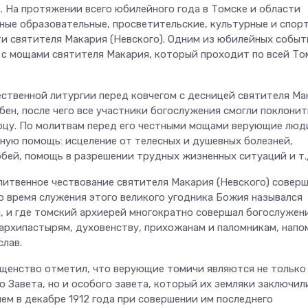
.
На протяжении всего юбилейного года в Томске и области
ные образовательные, просветительские, культурные и спор
и святителя Макария (Невского). Одним из юбилейных событ
 с мощами святителя Макария, который проходит по всей То
ственной литургии перед ковчегом с десницей святителя Ма
бен, после чего все участники богослужения смогли поклонит
цу. По молитвам перед его честными мощами верующие люд
ную помощь: исцеление от телесных и душевных болезней,
рбей, помощь в разрешении трудных жизненных ситуаций и т.
итвенное чествование святителя Макария (Невского) совер
во время служения этого великого угодника Божия назывался
 и где томский архиерей многократно совершал богослужени
 архипастырям, духовенству, прихожанам и паломникам, напо
лав.
щенство отметил, что верующие томичи являются не только
 Завета, но и особого завета, который их земляки заключил
ем в декабре 1912 года при совершении им последнего