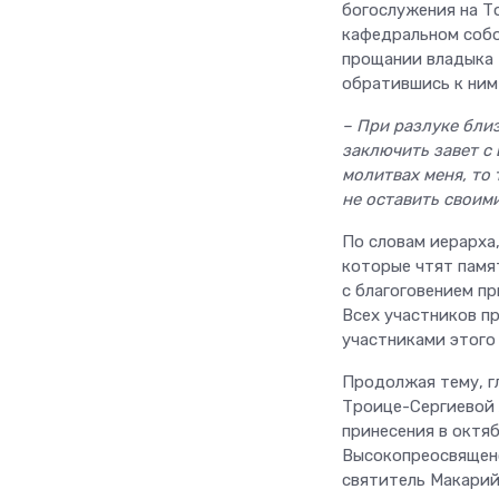
богослужения на Т
кафедральном собо
прощании владыка 
обратившись к ним
– При разлуке бли
заключить завет с 
молитвах меня, то 
не оставить своим
По словам иерарха
которые чтят памя
с благоговением пр
Всех участников п
участниками этого 
Продолжая тему, г
Троице-Сергиевой 
принесения в октяб
Высокопреосвященс
святитель Макарий