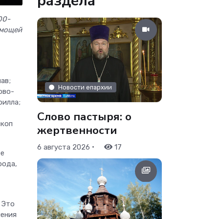
раздела
00-
мощей
ав;
Новости епархии
ово-
рилла;
Слово пастыря: о
скоп
жертвенности
•
6 августа 2026
17
ое
рода,
Это
ления