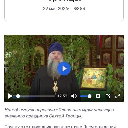
29 мая 2026
•
83
Play
12:39
Play
Mute
Settings
PIP
Ente
fulls
Новый выпуск передачи «Слово пастыря»
посвящен
значению праздника Святой Троицы.
Почему этот праздник называют еще Днем рождения