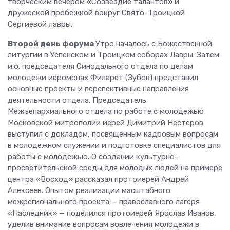
творческим вечером «Созвездие талантов» и
дружеской пробежкой вокруг Свято-Троицкой
Сергиевой лавры.
Второй день форума
Утро началось с Божественной
литургии в Успенском и Троицком соборах Лавры. Затем
и.о. председателя Синодального отдела по делам
молодежи иеромонах Филарет (Зубов) представил
основные проекты и перспективные направления
деятельности отдела. Председатель
Межъепархиального отдела по работе с молодежью
Московской митрополии иерей Димитрий Нестеров
выступил с докладом, посвященным кадровым вопросам
в молодежном служении и подготовке специалистов для
работы с молодежью. О создании культурно-
просветительской среды для молодых людей на примере
центра «Восход» рассказал протоиерей Андрей
Алексеев. Опытом реализации масштабного
межрегионального проекта — православного лагеря
«Наследник» — поделился протоиерей Ярослав Иванов,
уделив внимание вопросам вовлечения молодежи в