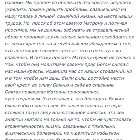
нашими. Мы просим ее облегчить эти кресты, исцелить,
укрепить, помочь решить проблемы, свалившиеся на
нашу голову в личной, семейной жизни, на месте наших
трудов. Но, прося об этом святую Матрону и получая
просимое, мы не должны забывать ее страдальческий
образ и проникаться не только желанием освободиться
от своих крестов, но и глубочайшим убеждением в том,
что достойное несение креста – это и есть путь ко
спасению. И потому просить Матрону нужно не только о
том, чтобы она молитвами своими пред Богом сняла с
нас наши кресты, исцелила нас от наших страданий, но
и о том, чтобы нам даны были силы достойно нести
свой крест, во славу Божию и себе во спасение.
Святая праведная Матрона прославилась
чудотворением. Это означает, что благодать Божия
была избыточна на ней. Ее несение креста, ее вера
стяжала такую силу Божественной энергии, что сей
энергии хватало не только на то, чтобы не чувствовать
ограниченностей жизни, связанных с тяжелыми
физическими болезнями, но и делиться избытком
благодати с теми, кто был вокруг нее, и с теми, кто