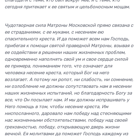
сегодня притекает к ее святым и цельбоносным мощам.
Чудотворная сила Матроны Московской прямо связана с
ее страданиями, с ее муками, с несением ею
спасительного креста. И да поможет всем нам Господь,
прибегая к помощи святой праведной Матроны, взывая о
ее содействии в решении наших жизненных проблем,
одновременно наполнять свой ум и свое сердце силой
ее примера, пониманием того, что означает для
человека несение креста, который Бог на него
возлагает. А потому ни ропот, ни слабость, ни сомнение,
ни озлобление не должны сопутствовать нам в несении
наших жизненных испытаний, но благодарность Богу за
все, что Он посылает нам. И мы должны испрашивать у
Него помощь в том, чтобы несение креста, Им
ниспосланного, даровало нам победу над стесняющими
нас жизненными обстоятельствами, победу над своей
греховностью, победу, открывающую дверь жизни
вечной. Ея молитвами да поможет Господь каждому из