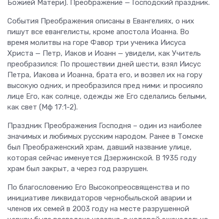
Божией Матери). Преображение — Господский праздник.
События Преображения описаны в Евангелиях, о них
пишут все евангелисты, кроме апостола Иоанна. Во
время молитвы на горе Фавор три ученика Иисуса
Христа — Петр, Иаков и Иоанн — увидели, как Учитель
преобразился: По прошествии дней шести, взял Иисус
Петра, Иакова и Иоанна, брата его, и возвел их на гору
высокую одних, и преобразился пред ними: и просияло
лице Его, как солнце, одежды же Его сделались белыми,
как свет (Мф 17:1-2).
Праздник Преображения Господня – один из наиболее
значимых и любимых русским народом. Ранее в Томске
был Преображенский храм, давший название улице,
которая сейчас именуется Дзержинской. В 1935 году
храм был закрыт, а через год разрушен.
По благословению Его Высокопреосвященства и по
инициативе ликвидаторов чернобыльской аварии и
членов их семей в 2003 году на месте разрушенной