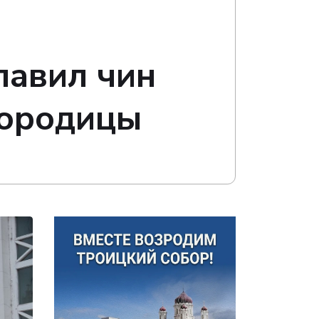
лавил чин
городицы