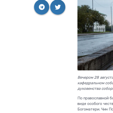
Вечером 28 август
кафедральном собо
духовенства собор
По православной б
виде особого чест
Богоматери. Чин П