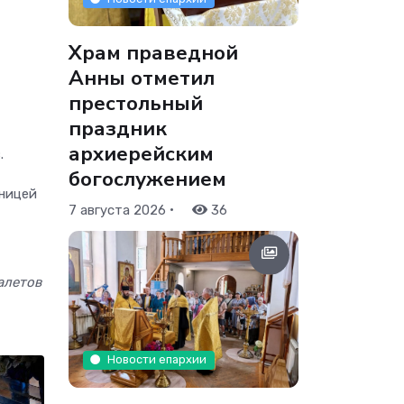
Храм праведной
-
Анны отметил
престольный
праздник
архиерейским
.
богослужением
аницей
•
7 августа 2026
36
алетов
Новости епархии