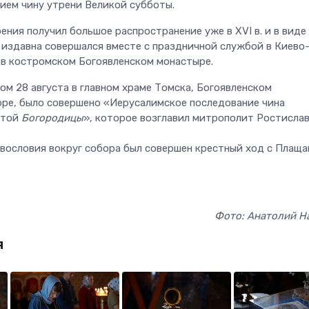
ием чину утрени Великой субботы.
ения получил большое распространение уже в XVI в. и в виде
 издавна совершался вместе с праздничной службой в Киево
 в костромском Богоявленском монастыре.
ом 28 августа в главном храме Томска, Богоявленском
ре, было совершено «Иерусалимское последование чина
ятой
Богородицы
», которое возглавил митрополит Ростислав
авословия вокруг собора был совершен крестный ход с Плащ
Фото: Анатолий Н
я