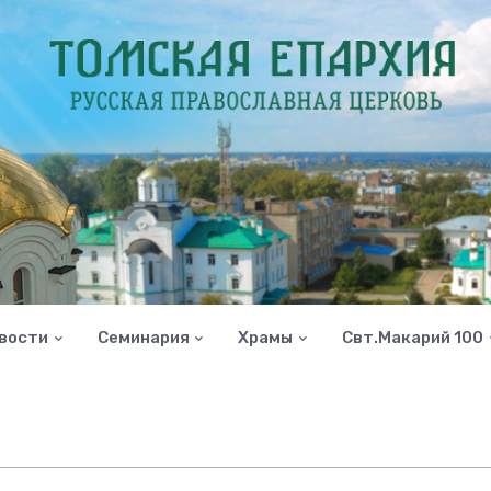
вости
Семинария
Храмы
Свт.Макарий 100