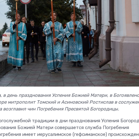
а, в день празднования Успения Божией Матери, в Богоявлен
ре митрополит Томский и Асиновский Ростислав в сослуже
а возглавил чин Погребения Пресвятой Богородицы.
огослужебной традиции в дни празднования Успения Богоро
вования Божией Матери совершается служба Погребения
огребения имеет иерусалимское (гефсиманское) происхожден