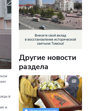
Другие новости
раздела
ском
нии
дицы в
ие и
Новости епархии