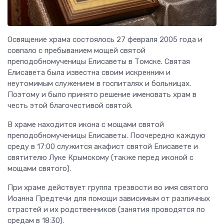
Освящение храма состоялось 27 февраля 2005 года и
совпало с пребыванием мощей святой
преподобномученицы Елисаветы в Томске. Святая
Елисавета была известна своим искренним и
неутомимым служением в госпиталях и больницах.
Поэтому и было принято решение именовать храм в
честь этой благочестивой святой.
В храме находится икона с мощами святой
преподобномученицы Елисаветы. Поочередно каждую
среду в 17:00 служится акафист святой Елисавете и
святителю Луке Крымскому (также перед иконой с
мощами святого).
При храме действует группа трезвости во имя святого
Иоанна Предтечи для помощи зависимым от различных
страстей и их родственников (занятия проводятся по
средам в 18:30).