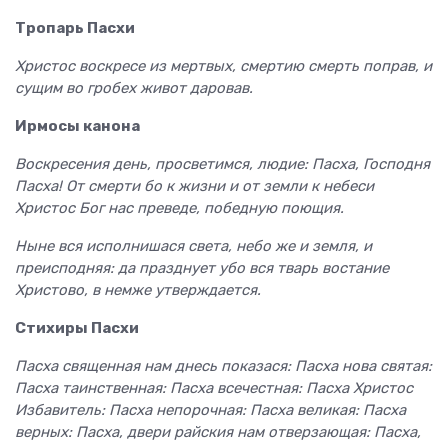
Тропарь Пасхи
Христос воскресе из мертвых, смертию смерть поправ, и
сущим во гробех живот даровав.
Ирмосы канона
Воскресения день, просветимся, людие: Пасха, Господня
Пасха! От смерти бо к жизни и от земли к небеси
Христос Бог нас преведе, победную поющия.
Ныне вся исполнишася света, небо же и земля, и
преисподняя: да празднует убо вся тварь востание
Христово, в немже утверждается.
Стихиры Пасхи
Пасха священная нам днесь показася: Пасха нова святая:
Пасха таинственная: Пасха всечестная: Пасха Христос
Избавитель: Пасха непорочная: Пасха великая: Пасха
верных: Пасха, двери райския нам отверзающая: Пасха,