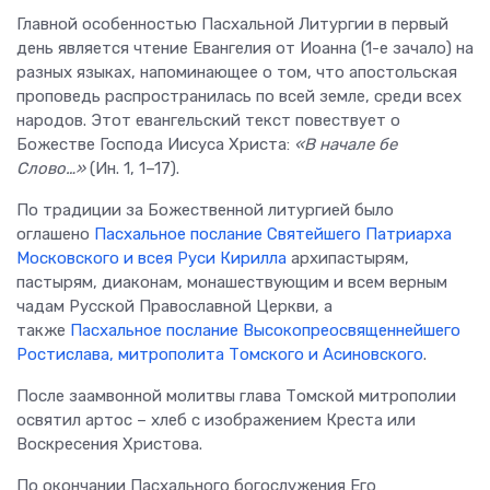
Главной особенностью Пасхальной Литургии в первый
день является чтение Евангелия от Иоанна (1-е зачало) на
разных языках, напоминающее о том, что апостольская
проповедь распространилась по всей земле, среди всех
народов. Этот евангельский текст повествует о
Божестве Господа Иисуса Христа:
«В начале бе
Слово…»
(Ин. 1, 1–17).
По традиции за Божественной литургией было
оглашено
Пасхальное послание Святейшего Патриарха
Московского и всея Руси Кирилла
архипастырям,
пастырям, диаконам, монашествующим и всем верным
чадам Русской Православной Церкви, а
также
Пасхальное послание Высокопреосвященнейшего
Ростислава, митрополита Томского и Асиновского
.
После заамвонной молитвы глава Томской митрополии
освятил артос – хлеб с изображением Креста или
Воскресения Христова.
По окончании Пасхального богослужения Его