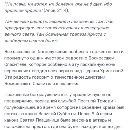
"Ни плача, ни вопля, ни болезни уже не будет, ибо
прошлое прошло"
(Апок. 21, 4).
Там вечные радость, веселие и ликование, там глас
празднующих, лик торжествующих и созерцание
вечного света. Там блаженная трапеза Христа с
изобилием вечных благ».
Все пасхальное богослужение особенно торжественно и
проникнуто одним чувством радости о Воскресшем
Спасителе, которое особенно в эту пасхальную ночь
переполняет сердца всех верных чад Церкви Христовой.
Эта радость говорит о таинственном действии
Воскресшего Спасителя в человеке.
Пасхальные богослужения в эту праздничную ночь
предварялись последней службой Постной Триоди –
полунощницей, во время которой на середине храма был
прочитан канон Великой Субботы. После 9-й песни
канона Святая Плащаница была внесена в алтарь и
положена на престол, где она будет находиться до дня