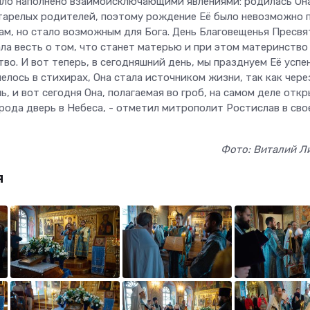
было наполнено взаимоисключающими явлениями: родилась Он
тарелых родителей, поэтому рождение Её было невозможно 
ам, но стало возможным для Бога. День Благовещенья Пресвя
ла весть о том, что станет матерью и при этом материнство
во. И вот теперь, в сегодняшний день, мы празднуем Её успен
пелось в стихирах, Она стала источником жизни, так как чере
ь, и вот сегодня Она, полагаемая во гроб, на самом деле отк
рода дверь в Небеса, - отметил митрополит Ростислав в сво
Фото: Виталий Л
я