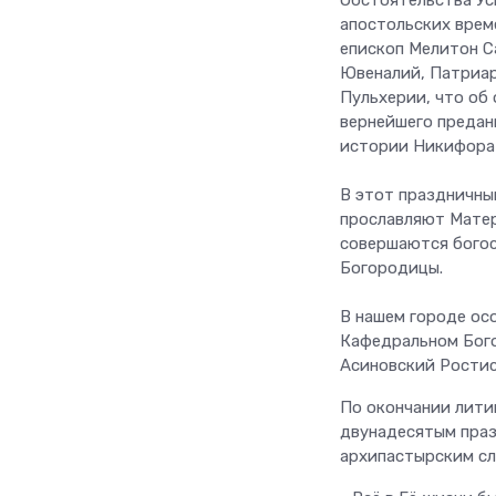
Обстоятельства Ус
апостольских врем
епископ Мелитон С
Ювеналий, Патриар
Пульхерии, что об
вернейшего предан
истории Никифора К
В этот праздничны
прославляют Мате
совершаются богос
Богородицы.
В нашем городе ос
Кафедральном Бого
Асиновский Ростис
По окончании лити
двунадесятым праз
архипастырским сл