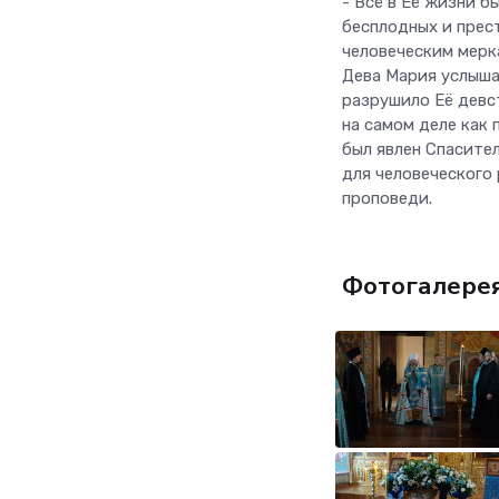
- Всё в Её жизни 
бесплодных и прес
человеческим мерк
Дева Мария услыша
разрушило Её девст
на самом деле как 
был явлен Спасител
для человеческого 
проповеди.
Фотогалере