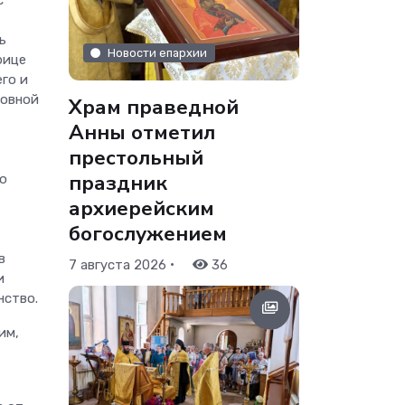
с
ь
Новости епархии
рице
го и
ковной
Храм праведной
Анны отметил
престольный
праздник
ю
архиерейским
богослужением
в
•
7 августа 2026
36
и
нство.
им,