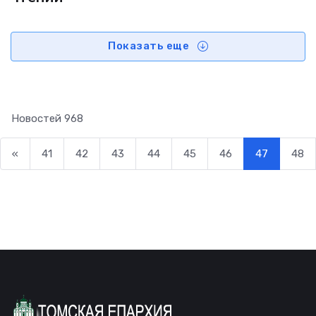
Показать еще
Новостей
968
«
41
42
43
44
45
46
47
48