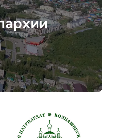
пархии
и