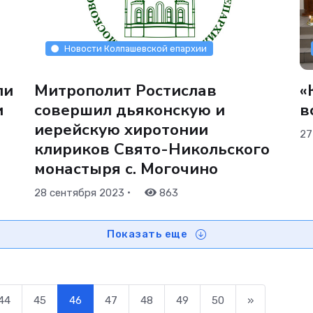
Новости Колпашевской епархии
ли
Митрополит Ростислав
«
и
совершил дьяконскую и
в
иерейскую хиротонии
27
клириков Свято-Никольского
монастыря с. Могочино
•
28 сентября 2023
863
Показать еще
44
45
46
47
48
49
50
»