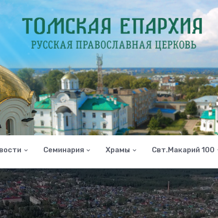
вости
Семинария
Храмы
Свт.Макарий 100