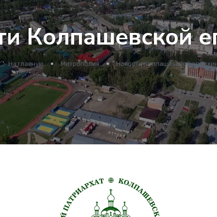
ти Колпашевской е
На главную
Митрополия
Новости Колпашевской епархи