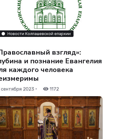
Новости Колпашевской епархии
Православный взгляд»:
лубина и познание Евангелия
ля каждого человека
еизмеримы
•
 сентября 2023
1172