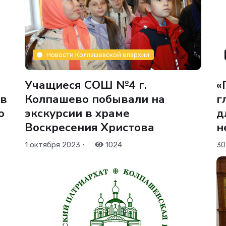
Новости Колпашевской епархии
Учащиеся СОШ №4 г.
«
 в
Колпашево побывали на
г
о
экскурсии в храме
д
Воскресения Христова
н
•
1 октября 2023
1024
30