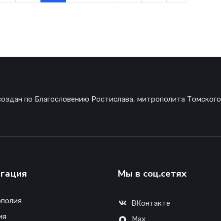
создан по Благословению Ростислава, митрополита Томского
гация
Мы в соц.сетях
полия
ВКонтакте
ия
Max