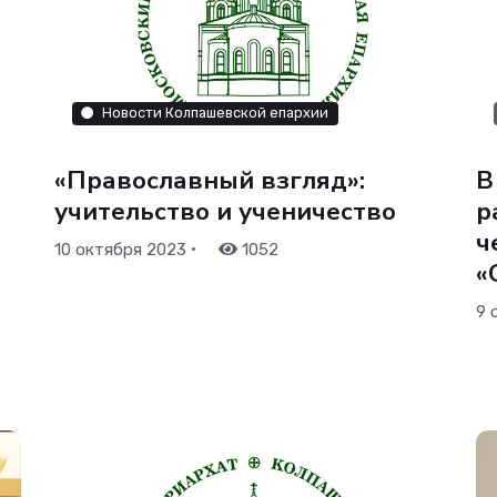
Новости Колпашевской епархии
«Православный взгляд»:
В
учительство и ученичество
р
ч
•
10 октября 2023
1052
«
9 