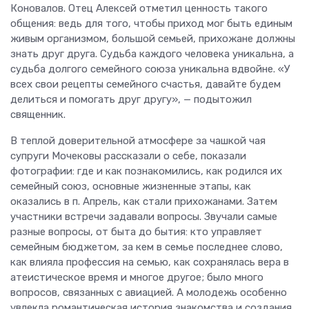
Коновалов. Отец Алексей отметил ценность такого
общения: ведь для того, чтобы приход мог быть единым
живым организмом, большой семьей, прихожане должны
знать друг друга. Судьба каждого человека уникальна, а
судьба долгого семейного союза уникальна вдвойне. «У
всех свои рецепты семейного счастья, давайте будем
делиться и помогать друг другу», — подытожил
священник.
В теплой доверительной атмосфере за чашкой чая
супруги Мочековы рассказали о себе, показали
фотографии: где и как познакомились, как родился их
семейный союз, основные жизненные этапы, как
оказались в п. Апрель, как стали прихожанами. Затем
участники встречи задавали вопросы. Звучали самые
разные вопросы, от быта до бытия: кто управляет
семейным бюджетом, за кем в семье последнее слово,
как влияла профессия на семью, как сохранялась вера в
атеистическое время и многое другое; было много
вопросов, связанных с авиацией. А молодежь особенно
увлекла романтическая история знакомства и создания