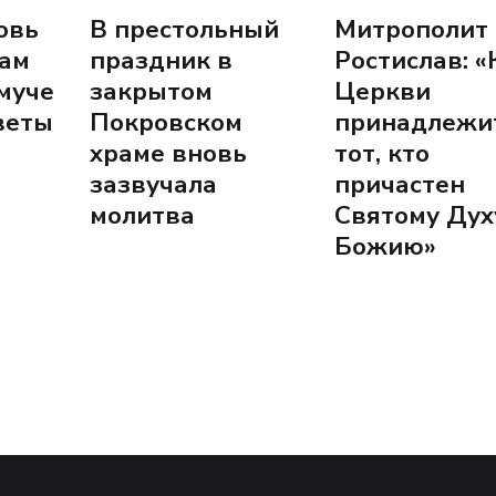
овь
В престольный
Митрополит
рам
праздник в
Ростислав: «
муче
закрытом
Церкви
веты
Покровском
принадлежи
храме вновь
тот, кто
зазвучала
причастен
молитва
Святому Дух
Божию»