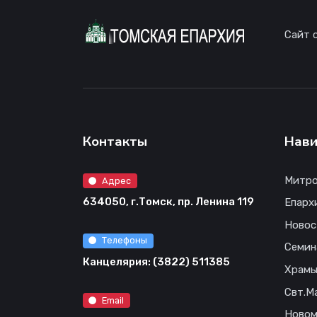
Сайт 
Контакты
Нави
Митро
Адрес
634050, г.Томск, пр. Ленина 119
Епарх
Новос
Телефоны
Семин
Канцелярия: (3822) 511385
Храм
Свт.М
Email
Новом