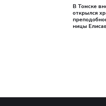
В Томске вн
открылся х
преподобно
ницы Елиса