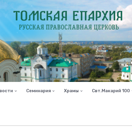
вости
Семинария
Храмы
Свт.Макарий 100