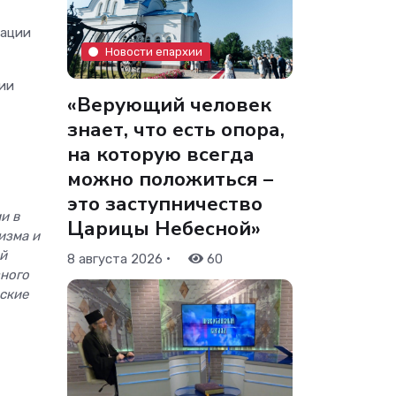
рации
Новости епархии
хии
«Верующий человек
знает, что есть опора,
на которую всегда
можно положиться –
это заступничество
и в
Царицы Небесной»
изма и
ый
•
8 августа 2026
60
зного
ские