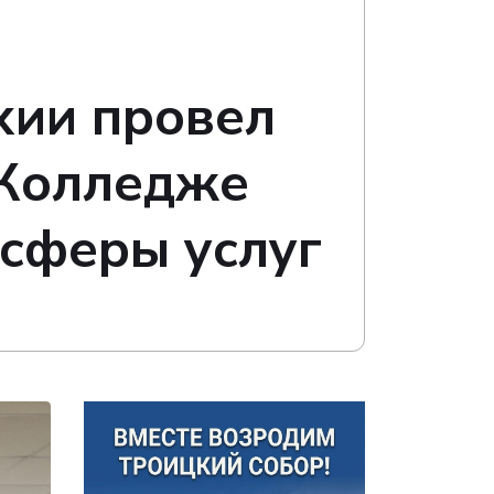
хии провел
 Колледже
 сферы услуг