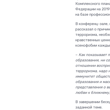
Комплексного план
Федерации на 201
на базе профессио
В конференц-зале,
рассказал о причи
терроризма, необ
нравственных ценн
ксенофобии кажды
–
Как показывает п
образования, ни с
отношении восприя
терроризма, надо 
иммунитет обществ
образования и мас
представления о в
любви к ближнему
В завершении бесе
заданной теме.