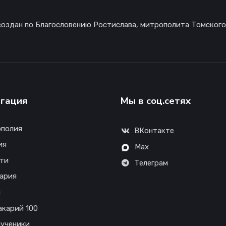
создан по Благословению Ростислава, митрополита Томского
гация
Мы в соц.сетях
полия
ВКонтакте
ия
Max
ти
Телеграм
ария
ы
акарий 100
ученики