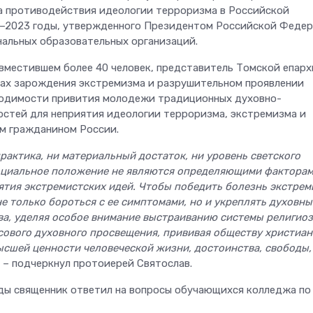
а противодействия идеологии терроризма в Российской
9–2023 годы, утвержденного Президентом Российской Феде
нальных образовательных организаций.
 вместившем более 40 человек, представитель Томской епар
нах зарождения экстремизма и разрушительном проявлении
ходимости привития молодежи традиционных духовно-
остей для неприятия идеологии терроризма, экстремизма и
м гражданином России.
рактика, ни материальный достаток, ни уровень светского
оциальное положение не являются определяющими факторам
тия экстремистских идей. Чтобы победить болезнь экстрем
не только бороться с ее симптомами, но и укреплять духовн
а, уделяя особое внимание выстраиванию системы религио
сового духовного просвещения, прививая обществу христиан
ысшей ценности человеческой жизни, достоинства, свободы,
,
– подчеркнул протоиерей Святослав.
ды священник ответил на вопросы обучающихся колледжа по