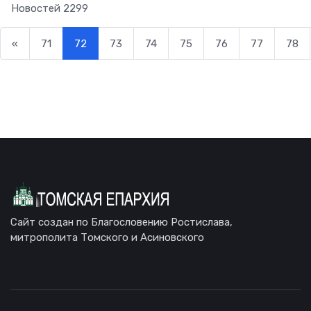
Новостей
2299
«
71
72
73
74
75
76
77
78
Сайт создан по Благословению Ростислава,
митрополита Томского и Асиновского